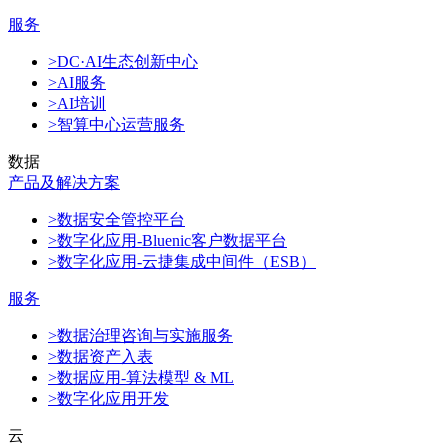
服务
>DC·AI生态创新中心
>AI服务
>AI培训
>智算中心运营服务
数据
产品及解决方案
>数据安全管控平台
>数字化应用-Bluenic客户数据平台
>数字化应用-云捷集成中间件（ESB）
服务
>数据治理咨询与实施服务
>数据资产入表
>数据应用-算法模型 & ML
>数字化应用开发
云