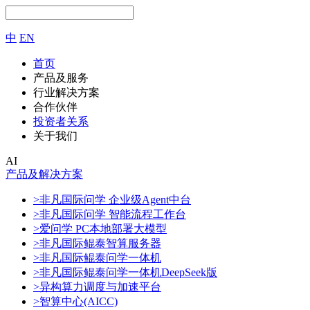
中
EN
首页
产品及服务
行业解决方案
合作伙伴
投资者关系
关于我们
AI
产品及解决方案
>非凡国际问学 企业级Agent中台
>非凡国际问学 智能流程工作台
>爱问学 PC本地部署大模型
>非凡国际鲲泰智算服务器
>非凡国际鲲泰问学一体机
>非凡国际鲲泰问学一体机DeepSeek版
>异构算力调度与加速平台
>智算中心(AICC)