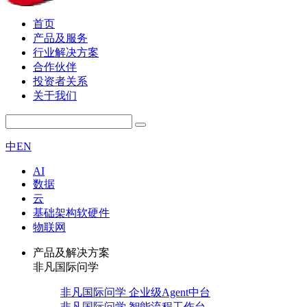
首页
产品及服务
行业解决方案
合作伙伴
投资者关系
关于我们
中
EN
AI
数据
云
基础架构软硬件
物联网
产品及解决方案
非凡国际问学
非凡国际问学 企业级Agent中台
非凡国际问学 智能流程工作台