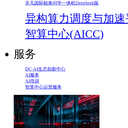
非凡国际鲲泰问学一体机DeepSeek版
异构算力调度与加速
智算中心(AICC)
服务
DC·AI生态创新中心
AI服务
AI培训
智算中心运营服务